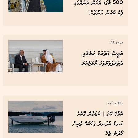
500 ޖާގަ، އެހެން ތަނެއްގައި
ޕާކް ކުރުން މަނާވާނެ"
25 days
ރައީސް ގަތަރަށް ކުރެއްވި
ދަތުރުފުޅަށްފަހު ރާއްޖެއަށް
3 months
ތެލުގެ ހޭދަ | ކުޑަވާނެ ގޮތެއް
ކަނޑު އުޅަނދު ފަހަރުގެ ވެރިން
ހޯދަން ޖެހޭ