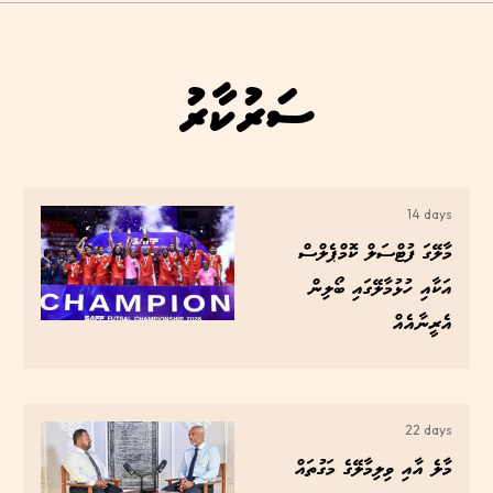
ސަރުކާރު
14 days
މާލޭގަ ފުޓްސަލް ކޮމްޕެލްސް
އަކާއި ހުޅުމާލޭގައި ބޯލިން
އެރީނާއެއް
22 days
މާލެ އާއި ވިލިމާލޭގެ މަގުތައް