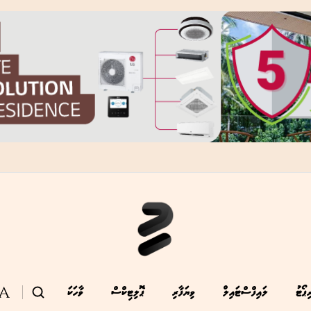
ިޕޯޓު
ލައިފްސްޓައިލް
ވިޔަފާރި
ޕޮލިޓިކްސް
ވާހަކަ