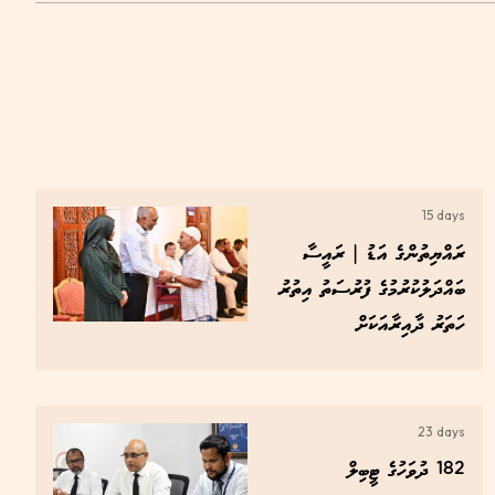
15 days
ރައްޔިތުންގެ އަޑު | ރައީސާ
ބައްދަލުކުރުމުގެ ފުރުސަތު އިތުރު
ހަތަރު ދާއިރާއަކަށް
23 days
182 ދުވަހުގެ ޓީބިލް