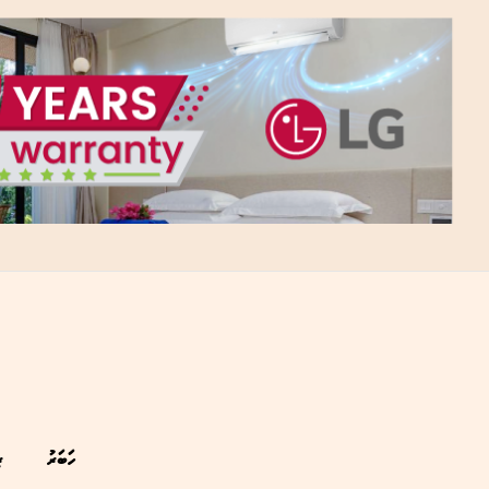
ހަބަރު
ރ