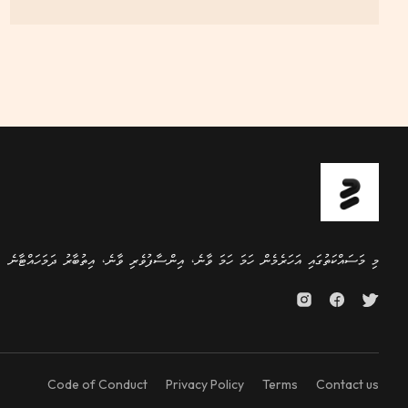
މި މަސައްކަތުގައި އަހަރެމެން ހަމަ ހަމަ ވާނެ، އިންސާފުވެރި ވާނެ، އިތުބާރު ދަމަހައްޓާނެ
Code of Conduct
Privacy Policy
Terms
Contact us