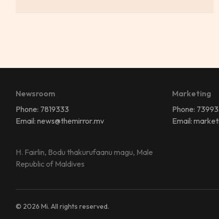
Newsroom
Marketing
Phone: 7819333
Phone: 7399
Email: news@themirror.mv
Email: marke
H. Fairlin, Bodu thakurufaanu magu, Male
Republic of Maldives
©
2026
Mi. All rights reserved.