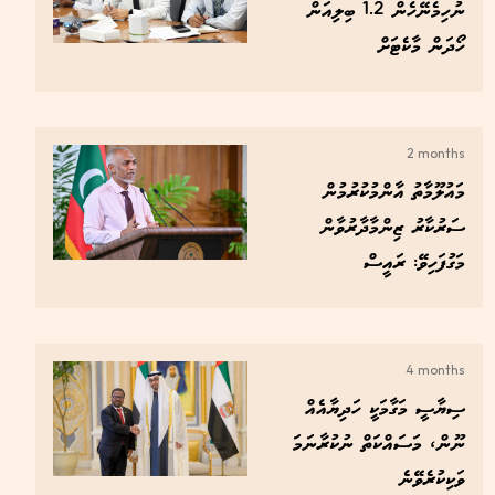
ނުހިމެނޭހެން 1.2 ބިލިއަން
ހޯދަން މާކެޓަށް
2 months
މައުލޫމާތު އާންމުކުރުމުން
ސަރުކާރު ޒިންމާދާރުވާން
މަގުފަހިވޭ: ރައީސް
4 months
ސިޔާސީ މަގާމަކީ ހަދިޔާއެއް
ނޫން، މަސައްކަތް ނުކުރާނަމަ
ވަކިކުރެވޭނެ