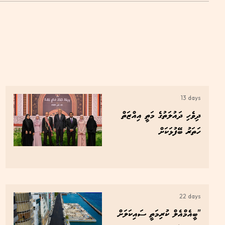
13 days
ދިވެހި ދައުލަތުގެ މަތީ އިއްޒަތް
ހަތަރު ބޭފުޅަކަށް
22 days
"ބީއެމްއެލް ކުރިމަތީ ސައިކަލަށް