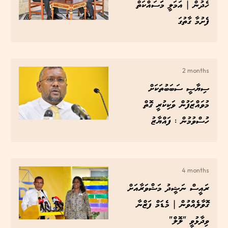
ހެދުން | އަމަލީ މަަސައްކަތް
ފެށުމާ ގާތުގަ
2 months
ސިޔާސީ ސަބަބުތަކަށް
މުވައްޒަފުން ވަކިކުރީ ގޮތް
ހުސްވުމުން : ފައްޔާޒު
4 months
ރައީސް ނަޝީދު މަޝްވަރާއަށް
ގޮވާލެއްވުން | މެޑަމް ފަޒްނާ
ވިދާޅުވީ "ލޮލް"