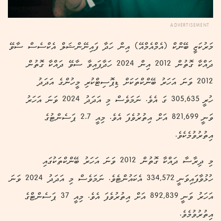
ADVERTISEMENT
މަރުކަޒީ ބޭންކް (އެމްއެމްއޭ) އިން ހަދާ ފައިނޭންޝަލް އެކްސެސް ސާވޭ
ދައްކާ ގޮތުން 2012 އިން 2024 ހަދާފައިވާ ސާވޭ ދައްކާ ގޮތުން
2012 ވަނަ އަހަރު ބޭންކްތަކަށް ޑިޕޮސިޓްކުރި މީހުންގެ އަދަދު
ހުރީ 305,635 ގަ އެވެ. ނަމަވެސް މި އަދަދު 2024 ވަނަ އަހަރު
ވަނީ 821,699 އަށް އިތުރުވެފަ އެވެ. މިއީ 2.7 ޕަސެންޓުގެ
އިތުރުވުމެކެވެ.
މި ދިރާސާ ދައްކާ ގޮތުން 2012 ވަނަ އަހަރު ބޭންކްތަކުގައި
ހުޅުވާފައިވަނީ 334,572 އެކައުންޓެވެ. ނަމަވެސް މި އަދަދު 2024 ވަނަ
އަހަރު ވަނީ 892,839 އަށް އިތުރުވެފަ އެވެ. މިއީ 37 ޕަސެންޓްގެ
އިތުރުވުމެވެ.