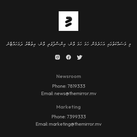
މި މަސައްކަތުގައި އަހަރެމެން ހަމަ ހަމަ ވާނެ، އިންސާފުވެރި ވާނެ، އިތުބާރު ދަމަހައްޓާނެ
Newsroom
Phone: 7819333
Email: news@themirror.mv
Marketing
Phone: 7399333
Email: marketing@themirror.mv