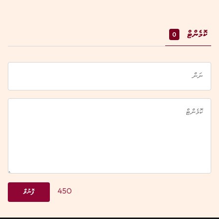
ކޮމެންޓް
0
450
ފޮނުވާ