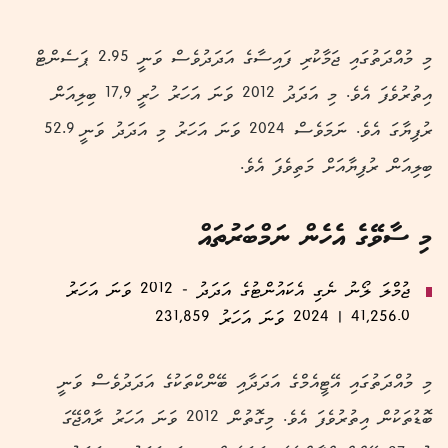
މި މުއްދަތުގައި ޖަމާކުރި ފައިސާގެ އަދަދުވެސް ވަނީ 2.95 ޕަސެންޓް
އިތުރުވެފަ އެވެ. މި އަދަދު 2012 ވަނަ އަހަރު ހުރީ 17,9 ބިލިއަން
ރުފިޔާގަ އެވެ. ނަމަވެސް 2024 ވަނަ އަހަރު މި އަދަދު ވަނީ 52.9
ބިލިއަން ރުފިޔާއަށް މަތިވެފަ އެވެ.
މި ސާވޭގެ އެހެން ނަމްބަރުތައް
ޖުމްލަ ލޯނު ނެގި އެކައުންޓުގެ އަދަދު - 2012 ވަނަ އަހަރު
41,256.0 | 2024 ވަނަ އަހަރު 231,859
މި މުއްދަތުގައި އޭޓީއެމްގެ އަދަދާއި ބޭންކްތަކުގެ އަދަދުވެސް ވަނީ
ބޮޑުތަކުން އިތުރުވެފަ އެވެ. މިގޮތުން 2012 ވަނަ އަހަރު ރާއްޖޭގަ