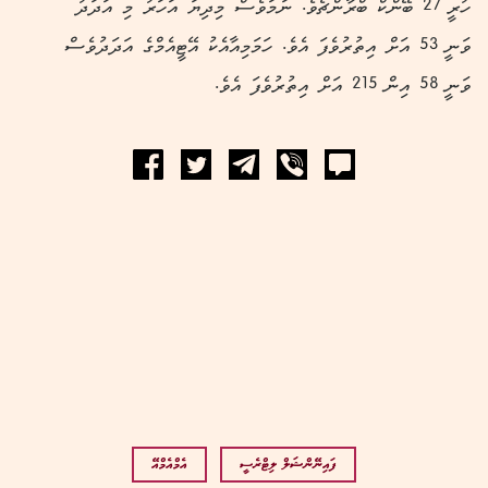
ހުރީ 27 ބޭންކް ބްރާންޗެވެ. ނަމަވެސް މިދިޔަ އަހަރު މި އަދަދު
ވަނީ 53 އަށް އިތުރުވެފަ އެވެ. ހަމަމިއާއެކު އޭޓީއެމްގެ އަދަދުވެސް
ވަނީ 58 އިން 215 އަށް އިތުރުވެފަ އެވެ.
ފައިނޭންޝަލް ލިޓްރެސީ
އެމްއެމްއޭ