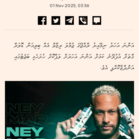
01 Nov 2025, 03:56
އަންނަ އަހަރު ނިމޭއިރު ރާއްޖޭގެ ޖުމްލަ ރިޒާވް އެއް ބިލިއަން ޑޮލަރާ
ގާތަށް އުފުލޭނެ ކަމަށް އަންނަ އަހަރަށް ލަފާކޮށް ހުށަހެޅި ބަޖެޓުގައި
އަންދާޒާކޮށްފި އެވެ.