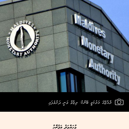
ރާއްޖޭގެ މަރުކަޒީ ބޭންކް: ރިޒާވް ވަނީ ދަށްވެފައި
މުހައްމަދު އަފުރާހު