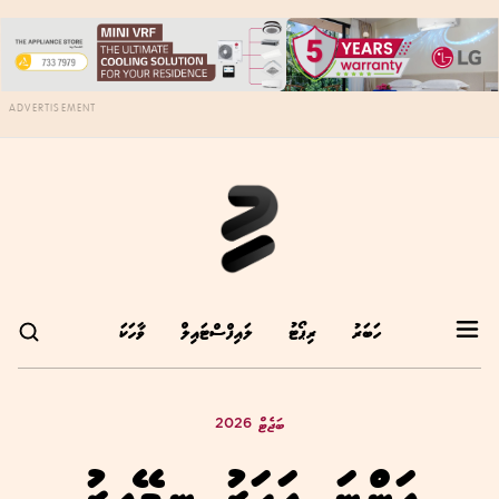
ADVERTISEMENT
ހަބަރު
ރިޕޯޓު
ލައިފްސްޓައިލް
ވާހަކަ
ބަޖެޓް 2026