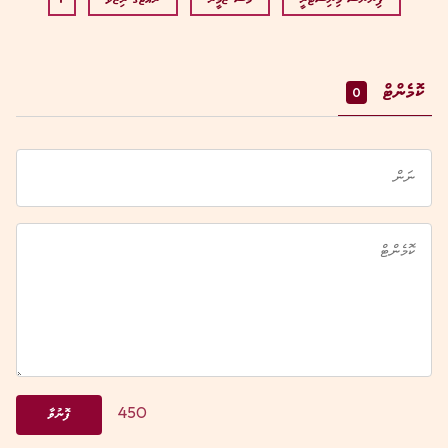
+
ކޮމެންޓް
0
450
ފޮނުވާ