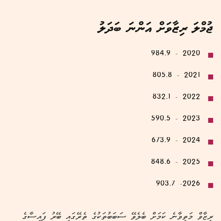
ޖުމްލަ ރިޒާވަށް އަންނަ ބަދަލު
2020 - 984.9
2021 - 805.8
2022 - 832.1
2023 - 590.5
2024 - 673.9
2025 - 848.6
2026- 903.7
ރިޒާވް މަތިވާނެ ކަމަށް ބެލެވޭ ސަބަބުތަކުގެ ތެރޭގައި ބޭރު ފައިސާގެ