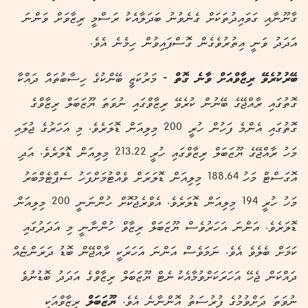
ގާނޫނާއި ގަވައިދުތަކަށް ގެނެވުނު ބަދަލާއެކު ރަސްމީ ރިޒާވަށް ވަންނަ
އަދަދު ވަނީ އިތުރުވެގެން ގޮސްފައިވުން ހިމެނެ އެވެ.
ބޭރުކުރެވޭ ރިޒާވްއަށް ވާނެ ގޮތް -
މަރުކަޒީ ބޭންކުގެ ހިސާބުތައް ދައްކާ
ގޮތުގައި ރާއްޖޭގެ ބޭނުން ކުރެވޭ ރިޒާވްގައި ނުވަތަ ޔޫޒަބަލް ރިޒާވްގެ
ގޮތުގައި އެންމެ ފަހުން ހުރީ 200 މިލިއަން ޑޮލަރެވެ. މި އަހަރުގެ ޖުލައި
މަހު ރާއްޖޭގެ ޔޫޒަބަލް ރިޒާވްގައި ހުރީ 213.22 މިލިއަން ޑޮލަރެވެ. އަދި
އޮގަސްޓް މަހު 188.64 މިލިއަން ޑޮލަރަށް ވެއްޓުމަށްފަހު ސެޕްޓެމްބަރު
މަހު ހުރީ 194 މިލިއަން ޑޮލަރެވެ. އެވްރެޖުކޮށް ހުންނަނީ 200 މިލިއަން
ޑޮލަރެވެ. އަންނަ އަހަރުވެސް ޔޫޒަބަލް ރިޒާވް ހުންނާނީ މި އަދަދުގައި
ކަމަށް ބެލެވެ އެވެ. ނަމަވެސް އަންނަ އަހަރަކީ ރާއްޖޭން ބޮޑު ދަރަންޏެއް
ދައްކަން ޖެހޭ އަހަރަކަށްވުމާއެކު ނެޓް ޔޫޒަބަލް ރިޒާވްގެ އަދަދު ބޮޑުނުވެ
ނުވަތަ ދަށްވުމުގެ ފުރުސަތު އޮންނާނެ އެވެ.
ޔޫޒަބަލް
ރިޒާވްއަކީ