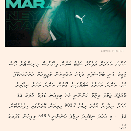
ADVERTISEMENT
އަންނަ އަހަރަށް ލަފާކުރާ ބަޖެޓު ބަޔާން ފިނޭންސް މިނިސްޓަރު މޫސާ
ޒަމީރު ވަނީ ބުރާސްފަތި ދުވަހު ރައްޔިތުން މަޖިލީހަށް ހުށަހަޅުއްވާފަ
އެވެ. އަންނަ އަހަރުގެ ބަޖެޓުގައިވާ ގޮތުން އަންނަ އަހަރު ނިމޭއިރު
ރާއްޖޭގެ ޖުމްލަ ރިޒާވް ހުންނާނީ އެއް ބިލިއަން ޑޮލަރާ ގާތުގަ އެވެ.
އަހަރު ނިމޭއިރު ޖުމްލަ ރިޒާވް 903.7 މިލިއަން ޑޮލަރުގައި ހިފެހެއްޓޭނެ
އެވެ. - މި އަހަރު ނިމޭއިރު ރިޒާވް ހުންނާނީ 848.6 މިލިއަން ޑޮލަރުގަ
އެވެ.