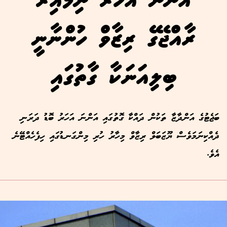
އަންނަ އަހަރު ނިމޭއިރު
ރާއްޖޭގެ ރިޒާވް ހުންނާނީ
ބިލިއަނަކާ ގާތުގައި
ބަޖެޓުގެ އަންދާޒާ ތަކުން ދައްކާ ގޮތުގައި އަންނަ އަހަރު ބޮޑު ދަރަނި
ދެއްކިނަމަވެސް ޔޫޒަބަލް ރިޒާވް މިހާރު ހުރި މިންގަނޑުގައި ހިފެހެއްޓޭނެ
އެވެ.