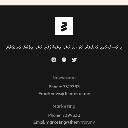
މި މަސައްކަތުގައި އަހަރެމެން ހަމަ ހަމަ ވާނެ، އިންސާފުވެރި ވާނެ، އިތުބާރު ދަމަހައްޓާނެ
Newsroom
Phone: 7819333
Email: news@themirror.mv
Marketing
Phone: 7399333
Email: marketing@themirror.mv