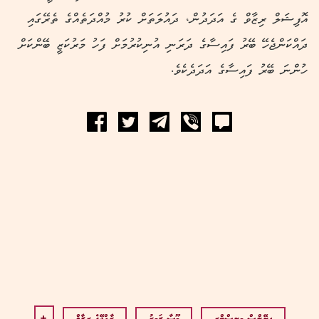
އޮފިޝަލް ރިޒާވް ގެ އަދަދުން، ދައުލަތަށް ކުރު މުއްދަތެއްގެ ތެރޭގައި
ދައްކަންޖެހޭ ބޭރު ފައިސާގެ ދަރަނި އުނިކުރުމަށް ފަހު މަރުކަޒީ ބޭންކަށް
ހުންނަ ބޭރު ފައިސާގެ އަދަދެކެވެ.
ފިނޭންސް މިނިސްޓްރީ
މޫސާ ޒަމީރު
ރާއްޖޭގެ ރިޒާވް